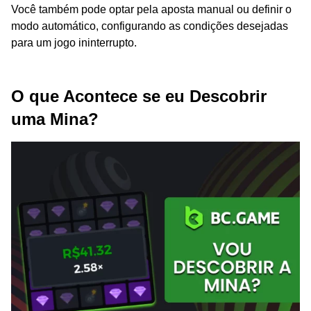
Você também pode optar pela aposta manual ou definir o
modo automático, configurando as condições desejadas
para um jogo ininterrupto.
O que Acontece se eu Descobrir
uma Mina?