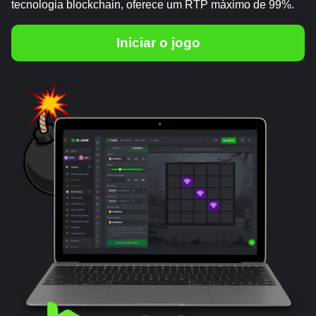
tecnologia blockchain, oferece um RTP máximo de 99%.
Iniciar o jogo