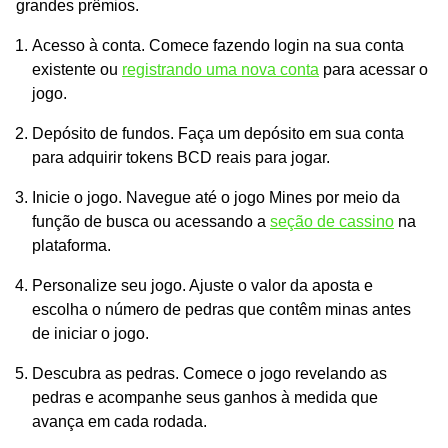
grandes prêmios.
Acesso à conta. Comece fazendo login na sua conta
existente ou
registrando uma nova conta
para acessar o
jogo.
Depósito de fundos. Faça um depósito em sua conta
para adquirir tokens BCD reais para jogar.
Inicie o jogo. Navegue até o jogo Mines por meio da
função de busca ou acessando a
seção de cassino
na
plataforma.
Personalize seu jogo. Ajuste o valor da aposta e
escolha o número de pedras que contêm minas antes
de iniciar o jogo.
Descubra as pedras. Comece o jogo revelando as
pedras e acompanhe seus ganhos à medida que
avança em cada rodada.