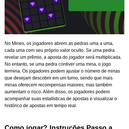
No Mines, os jogadores abrem as pedras uma a uma,
cada uma com seu próprio valor oculto. Se uma pedra
revelar um prêmio, a aposta do jogador será multiplicada.
No entanto, se uma pedra contiver uma mina, o jogo
termina. Os jogadores podem ajustar o número de minas
que desejam descobrir em um turno, sendo que mais
minas oferecem recompensas maiores, mas também
aumentam o risco. Além disso, os jogadores podem
acompanhar suas estatísticas de apostas e visualizar o
histórico de apostas em tempo real.
Como jogar? Instruções Passo a