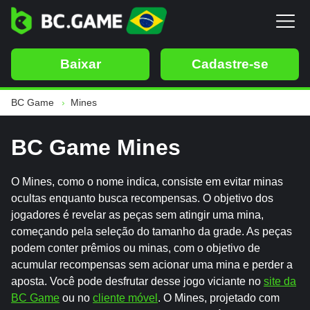
Baixar
Cadastre-se
BC Game
Mines
BC Game Mines
O Mines, como o nome indica, consiste em evitar minas
ocultas enquanto busca recompensas. O objetivo dos
jogadores é revelar as peças sem atingir uma mina,
começando pela seleção do tamanho da grade. As peças
podem conter prêmios ou minas, com o objetivo de
acumular recompensas sem acionar uma mina e perder a
aposta. Você pode desfrutar desse jogo viciante no
site da
BC Game
ou no
cliente móvel
. O Mines, projetado com