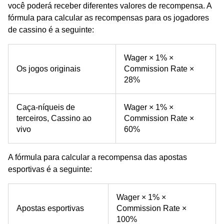
você poderá receber diferentes valores de recompensa. A
fórmula para calcular as recompensas para os jogadores
de cassino é a seguinte:
Wager × 1% ×
Os jogos originais
Commission Rate ×
28%
Caça-níqueis de
Wager × 1% ×
terceiros, Cassino ao
Commission Rate ×
vivo
60%
A fórmula para calcular a recompensa das apostas
esportivas é a seguinte:
Wager × 1% ×
Apostas esportivas
Commission Rate ×
100%