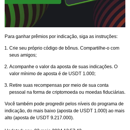
Para ganhar prêmios por indicação, siga as instruções:
Crie seu próprio código de bônus. Compartilhe-o com
seus amigos;
Acompanhe o valor da aposta de suas indicações. O
valor mínimo de aposta é de USDT 1.000;
Retire suas recompensas por meio de sua conta
pessoal na forma de criptomoeda ou moedas fiduciárias.
Você também pode progredir pelos níveis do programa de
indicação, do mais baixo (aposta de USDT 1.000) ao mais
alto (aposta de USDT 9.217.000).